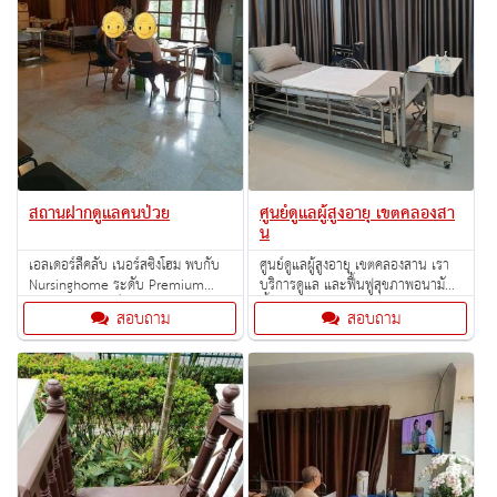
สถานฝากดูแลคนป่วย
ศูนย์ดูแลผู้สูงอายุ เขตคลองสา
น
เอลเดอร์ลี่คลับ เนอร์สซิ่งโฮม พบกับ
ศูนย์ดูแลผู้สูงอายุ เขตคลองสาน เรา
Nursinghome ระดับ Premium
บริการดูแล และฟื้นฟูสุขภาพอนามัย
คฤหาสน์หรูย่านฝั่งธน โทร 081 633
ทั้งร่างกายและจิตใจ
สอบถาม
สอบถาม
5505