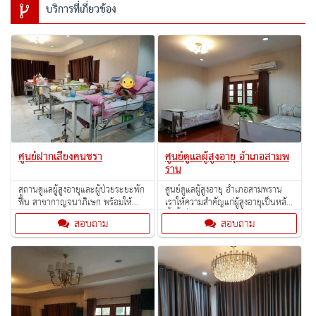
บริการที่เกี่ยวข้อง
ศูนย์ฝากเลี้ยงคนชรา
ศูนย์ดูแลผู้สูงอายุ อำเภอสามพ
ราน
สถานดูแลผู้สูงอายุและผู้ป่วยระยะพัก
ศูนย์ดูแลผู้สูงอายุ อำเภอสามพราน
ฟื้น สาขากาญจนาภิเษก พร้อมให้
เราให้ความสำคัญแก่ผู้สูงอายุเป็นหลัก
บริการค่ะ พบกับ Nursinghome
ทั้งนี้เพื่อให้เกิดผลดีต่อสุขภาพกาย
สอบถาม
สอบถาม
ระดับ Premium
สุขภาพใจ