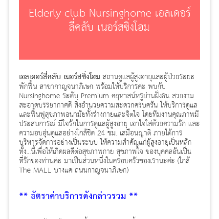
Elderly club Nursinghome เอลเดอร์
ลี่คลับ เนอร์สซิ่งโฮม
เอลเดอร์ลี่คลับ เนอร์สซิ่งโฮม
สถานดูแลผู้สูงอายุและผู้ป่วยระยะ
พักฟื้น สาขากาญจนาภิเษก พร้อมให้บริการค่ะ พบกับ
Nursinghome ระดับ Premium คฤหาสน์หรูย่านฝั่งธน สวยงาม
สะอาดบรรยากาศดี สิ่งอำนวยความสะดวกครบครัน ให้บริการดูแล
และฟื้นฟูสุขภาพอนามัยทั้งร่างกายและจิตใจ โดยทีมงานคุณภาพมี
ประสบการณ์ มีใจรักในการดูแลผู้สูงอายุ เอาใจใส่ด้วยความรัก และ
ความอบอุ่นดูแลอย่างใกล้ชิด 24 ชม. เสมือนญาติ ภายใต้การ
บริหารจัดการอย่างเป็นระบบ ให้ความสำคัญแก่ผู้สูงอายุเป็นหลัก
ทั้ง...นี้เพื่อให้เกิดผลดีต่อสุขภาพกาย สุขภาพใจ ของบุคคลอันเป็น
ที่รักของท่านค่ะ มาเป็นส่วนหนึ่งในครอบครัวของเรานะค่ะ (ใกล้
The MALL บางแค ถนนกาญจนาภิเษก)
** อัตราค่าบริการดังกล่าวรวม **