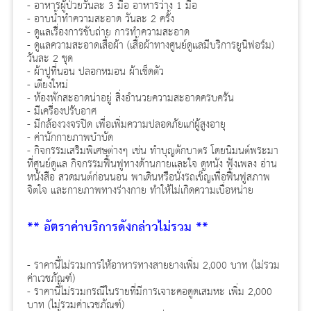
- อาหารผู้ป่วยวันละ 3 มื้อ อาหารว่าง 1 มื้อ
- อาบน้ำทำความสะอาด วันละ 2 ครั้ง
- ดูแลเรื่องการขับถ่าย การทำความสะอาด
- ดูแลความสะอาดเสื้อผ้า (เสื้อผ้าทางศูนย์ดูแลมีบริการยูนิฟอร์ม)
วันละ 2 ชุด
- ผ้าปูที่นอน ปลอกหมอน ผ้าเช็ดตัว
- เตียงใหม่
- ห้องพักสะอาดน่าอยู่ สิ่งอำนวยความสะอาดครบครัน
- มีเครื่องปรับอาศ
- มีกล้องวงจรปิด เพื่อเพิ่มความปลอดภัยแก่ผู้สูงอายุ
- ค่านักกายภาพบำบัด
- กิจกรรมเสริมพิเศษต่างๆ เช่น ทำบุญตักบาตร โดยนิมนต์พระมา
ที่ศูนย์ดูแล กิจกรรมฟื้นฟูทางด้านกายและใจ ดูหนัง ฟังเพลง อ่าน
หนังสือ สวดมนต์ก่อนนอน พาเดินหรือนั่งรถเข็ญเพื่อฟื้นฟูสภาพ
จิตใจ และกายภาพทางร่างกาย ทำให้ไม่เกิดความเบื่อหน่าย
** อัตราค่าบริการดังกล่าวไม่รวม **
- ราคานี้ไม่รวมการให้อาหารทางสายยางเพิ่ม 2,000 บาท (ไม่รวม
ค่าเวชภัณฑ์)
- ราคานี้ไม่รวมกรณีในรายที่มีการเจาะคอดูดเสมหะ เพิ่ม 2,000
บาท (ไม่รวมค่าเวชภัณฑ์)