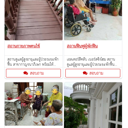
สถานกายภาพคนไข้
สถานฟื้นฟูผู้พักฟื้น
สถานดูแลผู้สูงอายุและผู้ป่วยระยะพัก
เอลเดอร์ลี่คลับ เนอร์สซิ่งโฮม สถาน
ฟื้น สาขากาญจนาภิเษก พร้อมให้
ดูแลผู้สูงอายุและผู้ป่วยระยะพักฟื้น
บริการค่ะ พบกับ Nursinghome
สาขากาญจนาภิเษก พร้อมให้บริการ
สอบถาม
สอบถาม
ระดับ Premium
ค่ะ