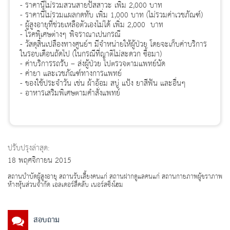
- ราคานี้ไม่รวมสวนสายปัสสาวะ เพิ่ม 2,000 บาท
- ราคานี้ไม่รวมแผลกดทับ เพิ่ม 1,000 บาท (ไม่รวมค่าเวชภัณฑ์)
- ผู้สูงอายุที่ช่วยเหลือตัวเองไม่ได้ เพิ่ม 2,000 บาท
- โรคพิเศษต่างๆ พิจราณาเปนกรณี
- วัสดุสิ้นเปลืองทางศูนย์ฯ มีจำหน่ายให้ผู้ป่วย โดยจะเก็บค่าบริการ
ในรอบเดือนถัดไป (ในกรณีที่ญาติไม่สะดวก ซื้อมา)
- ค่าบริการรถรับ – ส่งผู้ป่วย ไปตรวจตามแพทย์นัด
- ค่ายา และเวชภัณฑ์ทางการแพทย์
- ของใช้ประจำวัน เช่น ผ้าอ้อม สบู่ แป้ง ยาสีฟัน และอื่นๆ
- อาหารเสริมพิเศษตามคำสั่งแพทย์
ปรับปรุงล่าสุด:
18 พฤศจิกายน 2015
สถานบำบัดผู้สูงอายุ สถานรับเลี้ยงคนแก่ สถานฝากดูแลคนแก่ สถานกายภาพผู้ชราภาพ
ห้างหุ้นส่วนจำกัด เอลเดอร์ลี่คลับ เนอร์สซิ่งโฮม
สอบถาม